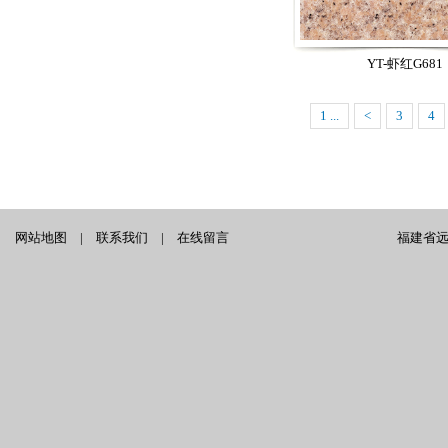
YT-虾红G681
1 ...
<
3
4
网站地图
|
联系我们
|
在线留言
福建省远泰